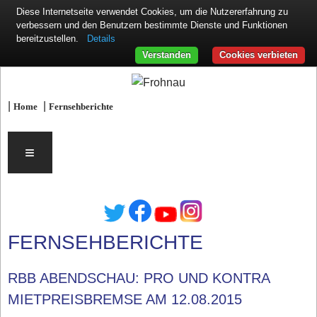
Diese Internetseite verwendet Cookies, um die Nutzererfahrung zu
verbessern und den Benutzern bestimmte Dienste und Funktionen
Details
bereitzustellen.
Verstanden
Cookies verbieten
|
|
Home
Fernsehberichte
≡
FERNSEHBERICHTE
RBB ABENDSCHAU: PRO UND KONTRA
MIETPREISBREMSE AM 12.08.2015