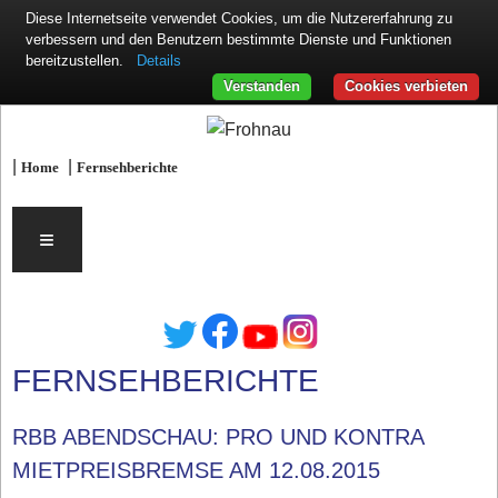
Diese Internetseite verwendet Cookies, um die Nutzererfahrung zu
verbessern und den Benutzern bestimmte Dienste und Funktionen
Details
bereitzustellen.
Verstanden
Cookies verbieten
|
|
Home
Fernsehberichte
≡
FERNSEHBERICHTE
RBB ABENDSCHAU: PRO UND KONTRA
MIETPREISBREMSE AM 12.08.2015