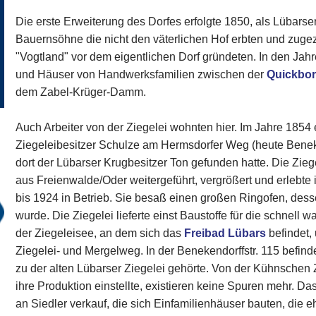
Die erste Erweiterung des Dorfes erfolgte 1850, als Lübarse
Bauernsöhne die nicht den väterlichen Hof erbten und zug
"Vogtland" vor dem eigentlichen Dorf gründeten. In den Ja
und Häuser von Handwerksfamilien zwischen der
Quickbor
dem Zabel-Krüger-Damm.
Auch Arbeiter von der Ziegelei wohnten hier. Im Jahre 1854
Ziegeleibesitzer Schulze am Hermsdorfer Weg (heute Beneke
dort der Lübarser Krugbesitzer Ton gefunden hatte. Die Zie
aus Freienwalde/Oder weitergeführt, vergrößert und erlebte 
bis 1924 in Betrieb. Sie besaß einen großen Ringofen, des
wurde. Die Ziegelei lieferte einst Baustoffe für die schnell 
der Ziegeleisee, an dem sich das
Freibad Lübars
befindet,
Ziegelei- und Mergelweg. In der Benekendorffstr. 115 befin
zu der alten Lübarser Ziegelei gehörte. Von der Kühnschen Z
ihre Produktion einstellte, existieren keine Spuren mehr. Da
an Siedler verkauf, die sich Einfamilienhäuser bauten, die e