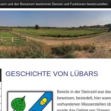
ssern und den Benutzern bestimmte Dienste und Funktionen bereitzustellen.
GESCHICHTE VON LÜBARS
Bereits in der Steinzeit war d
beweisen, besiedelt, hier wa
vorhandenen Wasserstellen übe
wurde das Gebiet von Slawen 