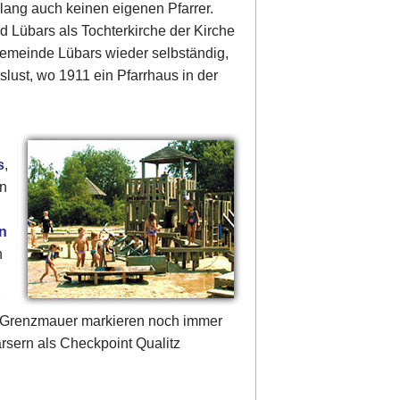
elang auch keinen eigenen Pfarrer.
 Lübars als Tochterkirche der Kirche
ngemeinde Lübars wieder selbständig,
ust, wo 1911 ein Pfarrhaus in der
s
,
an
en
n
r
er Grenzmauer markieren noch immer
rsern als Checkpoint Qualitz