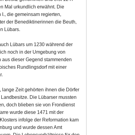
en Mal urkundlich erwähnt. Die
 I., die gemeinsam regierten,
r der Benediktinerinnen die Beuth,
on Lübars.
 auch Lübars um 1230 während der
 sich noch in der Umgebung von
en aus dieser Gegend stammenden
ypisches Rundlingsdorf mit einer
r.
lange Zeit gehörten ihnen die Dörfer
he Landbesitze. Die Lübarser mussten
en, doch blieben sie von Frondienst
arre wurde diese 1471 mit der
Klosters infolge der Reformation kam
denburg und wurde dessen Amt
auern. Die Lebensverhältnisse für den