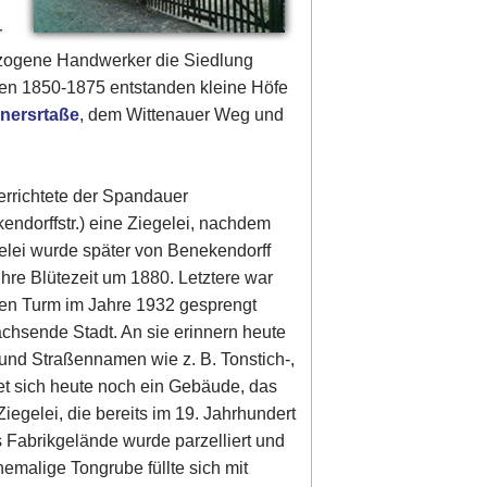
r
ezogene Handwerker die Siedlung
hren 1850-1875 entstanden kleine Höfe
nersrtaße
, dem Wittenauer Weg und
 errichtete der Spandauer
ndorffstr.) eine Ziegelei, nachdem
gelei wurde später von Benekendorff
ihre Blütezeit um 1880. Letztere war
sen Turm im Jahre 1932 gesprengt
wachsende Stadt. An sie erinnern heute
 und Straßennamen wie z. B. Tonstich-,
det sich heute noch ein Gebäude, das
iegelei, die bereits im 19. Jahrhundert
s Fabrikgelände wurde parzelliert und
hemalige Tongrube füllte sich mit