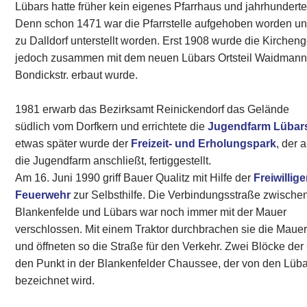
Lübars hatte früher kein eigenes Pfarrhaus und jahrhundert
Denn schon 1471 war die Pfarrstelle aufgehoben worden und
zu Dalldorf unterstellt worden. Erst 1908 wurde die Kirche
jedoch zusammen mit dem neuen Lübars Ortsteil Waidmannsl
Bondickstr. erbaut wurde.
1981 erwarb das Bezirksamt Reinickendorf das Gelände
südlich vom Dorfkern und errichtete die
Jugendfarm Lübar
etwas später wurde der
Freizeit- und Erholungspark
, der 
die Jugendfarm anschließt, fertiggestellt.
Am 16. Juni 1990 griff Bauer Qualitz mit Hilfe der
Freiwillig
Feuerwehr
zur Selbsthilfe. Die Verbindungsstraße zwische
Blankenfelde und Lübars war noch immer mit der Mauer
verschlossen. Mit einem Traktor durchbrachen sie die Maue
und öffneten so die Straße für den Verkehr. Zwei Blöcke d
den Punkt in der Blankenfelder Chaussee, der von den Lüba
bezeichnet wird.