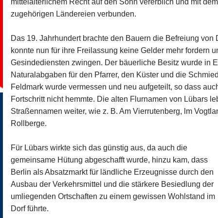
mittelalterlichem Recht auf den Sohn vererblich und mit de
zugehörigen Ländereien verbunden.
Das 19. Jahrhundert brachte den Bauern die Befreiung von
konnte nun für ihre Freilassung keine Gelder mehr fordern un
Gesindediensten zwingen. Der bäuerliche Besitz wurde in 
Naturalabgaben für den Pfarrer, den Küster und die Schmie
Feldmark wurde vermessen und neu aufgeteilt, so dass auch
Fortschritt nicht hemmte. Die alten Flurnamen von Lübars l
Straßennamen weiter, wie z. B. Am Vierrutenberg, lm Vogt
Rollberge.
Für Lübars wirkte sich das günstig aus, da auch die
gemeinsame Hütung abgeschafft wurde, hinzu kam, dass
Berlin als Absatzmarkt für ländliche Erzeugnisse durch den
Ausbau der Verkehrsmittel und die stärkere Besiedlung der
umliegenden Ortschaften zu einem gewissen Wohlstand im
Dorf führte.