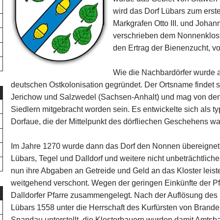
wird das Dorf Lübars zum erst
Markgrafen Otto III. und Johann
verschrieben dem Nonnenkloste
den Ertrag der Bienenzucht, v
Wie die Nachbardörfer wurde
deutschen Ostkolonisation gegründet. Der Ortsname findet
Jerichow und Salzwedel (Sachsen-Anhalt) und mag von d
Siedlern mitgebracht worden sein. Es entwickelte sich als t
Dorfaue, die der Mittelpunkt des dörfliechen Geschehens wa
Im Jahre 1270 wurde dann das Dorf den Nonnen übereignet, 
Lübars, Tegel und Dalldorf und weitere nicht unbeträchtlic
nun ihre Abgaben an Getreide und Geld an das Kloster leist
weitgehend verschont. Wegen der geringen Einkünfte der Pf
Dalldorfer Pfarre zusammengelegt. Nach der Auflösung des 
Lübars 1558 unter die Herrschaft des Kurfürsten von Bran
Spandau unterstellt, die Klosterbauern wurden damit Amtsb