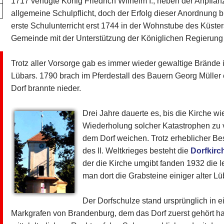
1717 verfügte König Friedrich Wilhelm I., neben der Anpfla
allgemeine Schulpflicht, doch der Erfolg dieser Anordnung b
erste Schulunterricht erst 1744 in der Wohnstube des Küste
Gemeinde mit der Unterstützung der Königlichen Regierung
Trotz aller Vorsorge gab es immer wieder gewaltige Brände 
Lübars. 1790 brach im Pferdestall des Bauern Georg Müller
Dorf brannte nieder.
Drei Jahre dauerte es, bis die Kirche w
Wiederholung solcher Katastrophen zu
dem Dorf weichen. Trotz erheblicher Be
des II. Weltkrieges besteht die
Dorfkirc
der die Kirche umgibt fanden 1932 die l
man dort die Grabsteine einiger alter Lü
Der Dorfschulze stand ursprünglich in 
Markgrafen von Brandenburg, dem das Dorf zuerst gehört ha