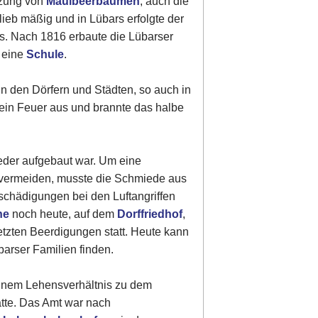
nzung von
Maulbeerbäumen
, auch die
lieb mäßig und in Lübars erfolgte der
rs. Nach 1816 erbaute die Lübarser
 eine
Schule
.
in den Dörfern und Städten, so auch in
 ein Feuer aus und brannte das halbe
ieder aufgebaut war. Um eine
 vermeiden, musste die Schmiede aus
schädigungen bei den Luftangriffen
he
noch heute, auf dem
Dorffriedhof
,
etzten Beerdigungen statt. Heute kann
barser Familien finden.
einem Lehensverhältnis zu dem
tte. Das Amt war nach