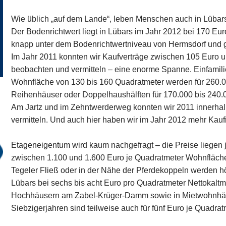
Wie üblich „auf dem Lande“, leben Menschen auch in Lübar
Der Bodenrichtwert liegt in Lübars im Jahr 2012 bei 170 Eu
knapp unter dem Bodenrichtwertniveau von Hermsdorf und 
Im Jahr 2011 konnten wir Kaufverträge zwischen 105 Euro 
beobachten und vermitteln – eine enorme Spanne. Einfamili
Wohnfläche von 130 bis 160 Quadratmeter werden für 260.00
Reihenhäuser oder Doppelhaushälften für 170.000 bis 240.
Am Jartz und im Zehntwerderweg konnten wir 2011 innerhal
vermitteln. Und auch hier haben wir im Jahr 2012 mehr Kau
Etageneigentum wird kaum nachgefragt – die Preise liegen 
zwischen 1.100 und 1.600 Euro je Quadratmeter Wohnfläc
Tegeler Fließ oder in der Nähe der Pferdekoppeln werden hö
Lübars bei sechs bis acht Euro pro Quadratmeter Nettokalt
Hochhäusern am Zabel-Krüger-Damm sowie in Mietwohnhäu
Siebzigerjahren sind teilweise auch für fünf Euro je Quadr