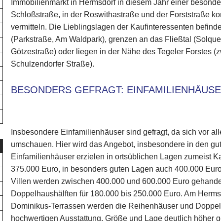
Immobilienmarkt in Hermsdorf in diesem Jahr einer besonde
Schloßstraße, in der Roswithastraße und der Forststraße k
vermitteln. Die Lieblingslagen der Kaufinteressenten befin
(Parkstraße, Am Waldpark), grenzen an das Fließtal (Solque
Götzestraße) oder liegen in der Nähe des Tegeler Forstes 
Schulzendorfer Straße).
BESONDERS GEFRAGT: EINFAMILIENHÄUS
Insbesondere Einfamilienhäuser sind gefragt, da sich vor a
umschauen. Hier wird das Angebot, insbesondere in den gut
Einfamilienhäuser erzielen in ortsüblichen Lagen zumeist 
375.000 Euro, in besonders guten Lagen auch 400.000 Eur
Villen werden zwischen 400.000 und 600.000 Euro gehande
Doppelhaushälften für 180.000 bis 250.000 Euro. Am Herms
Dominikus-Terrassen werden die Reihenhäuser und Doppelh
hochwertigen Ausstattung, Größe und Lage deutlich höher g