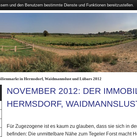
ssern und den Benutzern bestimmte Dienste und Funktionen bereitzustellen.
lienmarkt in Hermsdorf, Waidmannslust und Lübars 2012
NOVEMBER 2012: DER IMMOBI
HERMSDORF, WAIDMANNSLUST
Für Zugezogene ist es kaum zu glauben, dass sie sich in de
befinden: Die unmittelbare Nähe zum Tegeler Forst macht He