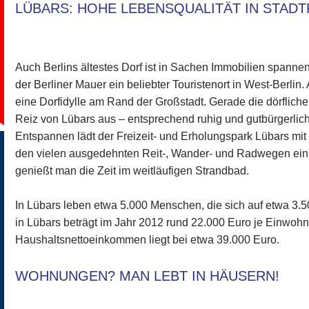
LÜBARS: HOHE LEBENSQUALITÄT IN STAD
Auch Berlins ältestes Dorf ist in Sachen Immobilien spanne
der Berliner Mauer ein beliebter Touristenort in West-Berlin
eine Dorfidylle am Rand der Großstadt. Gerade die dörflich
Reiz von Lübars aus – entsprechend ruhig und gutbürgerlic
Entspannen lädt der Freizeit- und Erholungspark Lübars mi
den vielen ausgedehnten Reit-, Wander- und Radwegen ei
genießt man die Zeit im weitläufigen Strandbad.
In Lübars leben etwa 5.000 Menschen, die sich auf etwa 3.50
in Lübars beträgt im Jahr 2012 rund 22.000 Euro je Einwohne
Haushaltsnettoeinkommen liegt bei etwa 39.000 Euro.
WOHNUNGEN? MAN LEBT IN HÄUSERN!