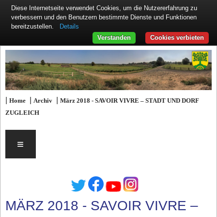
Diese Internetseite verwendet Cookies, um die Nutzererfahrung zu
verbessern und den Benutzern bestimmte Dienste und Funktionen
Details
bereitzustellen.
Verstanden
Cookies verbieten
|
|
|
Home
Archiv
März 2018 - SAVOIR VIVRE – STADT UND DORF
ZUGLEICH
≡
MÄRZ 2018 - SAVOIR VIVRE –