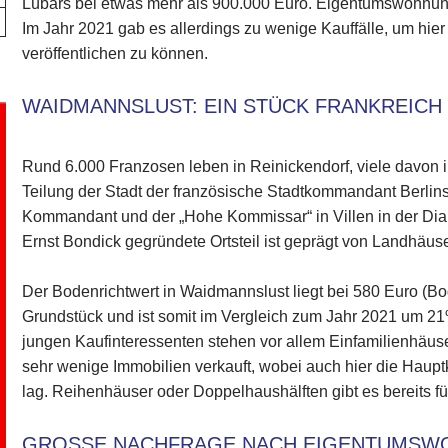
Lübars bei etwas mehr als 900.000 Euro. Eigentumswohnunge
Im Jahr 2021 gab es allerdings zu wenige Kauffälle, um hie
veröffentlichen zu können.
WAIDMANNSLUST: EIN STÜCK FRANKREICH 
Rund 6.000 Franzosen leben in Reinickendorf, viele davon 
Teilung der Stadt der französische Stadtkommandant Berlins 
Kommandant und der „Hohe Kommissar“ in Villen in der Dia
Ernst Bondick gegründete Ortsteil ist geprägt von Landhäus
Der Bodenrichtwert in Waidmannslust liegt bei 580 Euro (B
Grundstück und ist somit im Vergleich zum Jahr 2021 um 2
jungen Kaufinteressenten stehen vor allem Einfamilienhäuse
sehr wenige Immobilien verkauft, wobei auch hier die Haup
lag. Reihenhäuser oder Doppelhaushälften gibt es bereits f
GROSSE NACHFRAGE NACH EIGENTUMSW