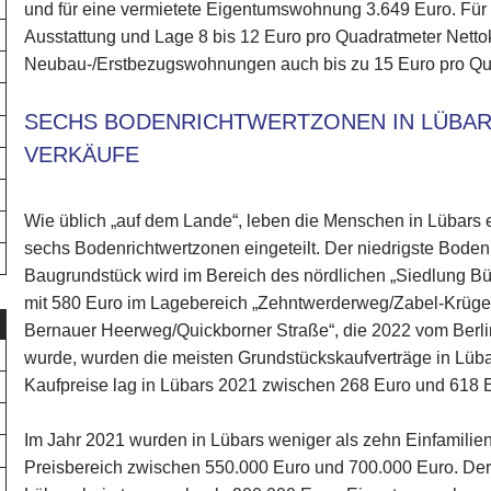
und für eine vermietete Eigentumswohnung 3.649 Euro. Fü
Ausstattung und Lage 8 bis 12 Euro pro Quadratmeter Nettoka
Neubau-/Erstbezugswohnungen auch bis zu 15 Euro pro Qu
SECHS BODENRICHTWERTZONEN IN LÜBARS
VERKÄUFE
Wie üblich „auf dem Lande“, leben die Menschen in Lübars e
sechs Bodenrichtwertzonen eingeteilt. Der niedrigste Boden
Baugrundstück wird im Bereich des nördlichen „Siedlung Bü
mit 580 Euro im Lagebereich „Zehntwerderweg/Zabel-Krüger
Bernauer Heerweg/Quickborner Straße“, die 2022 vom Berli
wurde, wurden die meisten Grundstückskaufverträge in Lüba
Kaufpreise lag in Lübars 2021 zwischen 268 Euro und 618 
Im Jahr 2021 wurden in Lübars weniger als zehn Einfamilien
Preisbereich zwischen 550.000 Euro und 700.000 Euro. Der 