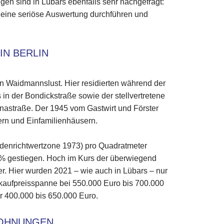
n sind in Lübars ebenfalls sehr nachgefragt:
r eine seriöse Auswertung durchführen und
IN BERLIN
in Waidmannslust. Hier residierten während der
in der Bondickstraße sowie der stellvertretene
nastraße. Der 1945 vom Gastwirt und Förster
ern und Einfamilienhäusern.
odenrichtwertzone 1973) pro Quadratmeter
1% gestiegen. Hoch im Kurs der überwiegend
r. Hier wurden 2021 – wie auch in Lübars – nur
tkaufpreisspanne bei 550.000 Euro bis 700.000
ür 400.000 bis 650.000 Euro.
OHNUNGEN