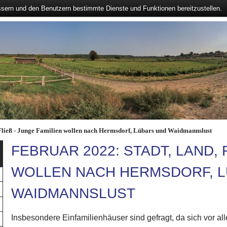
ssern und den Benutzern bestimmte Dienste und Funktionen bereitzustellen.
Fließ - Junge Familien wollen nach Hermsdorf, Lübars und Waidmannslust
FEBRUAR 2022: STADT, LAND, F
OLLEN NACH HERMSDORF, LÜ
AIDMANNSLUST
Insbesondere Einfamilienhäuser sind gefragt, da sich vor a