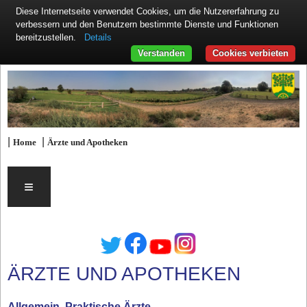
Diese Internetseite verwendet Cookies, um die Nutzererfahrung zu
verbessern und den Benutzern bestimmte Dienste und Funktionen
Details
bereitzustellen.
Verstanden
Cookies verbieten
|
|
Home
Ärzte und Apotheken
≡
ÄRZTE UND APOTHEKEN
Allgemein, Praktische Ärzte