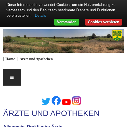
Diese Internetseite verwendet Cookies, um die Nutzererfahrung zu
verbessern und den Benutzern bestimmte Dienste und Funktionen
Details
bereitzustellen.
Verstanden
Cookies verbieten
|
|
Home
Ärzte und Apotheken
≡
ÄRZTE UND APOTHEKEN
Allgemein, Praktische Ärzte