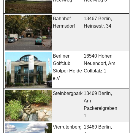
13467 Berlin,
Bahnhof
Heinsestr. 34
Hermsdorf
16540 Hohen
Berliner
Neuendorf, Am
Golfclub
Golfplatz 1
Stolper Heide
e.V
13469 Berlin,
Steinbergpark
Am
Packereigraben
1
13469 Berlin,
Vierrutenberg