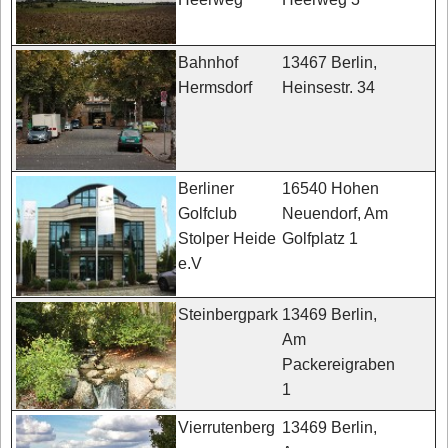
13467 Berlin,
Bahnhof
Heinsestr. 34
Hermsdorf
16540 Hohen
Berliner
Neuendorf, Am
Golfclub
Golfplatz 1
Stolper Heide
e.V
13469 Berlin,
Steinbergpark
Am
Packereigraben
1
13469 Berlin,
Vierrutenberg