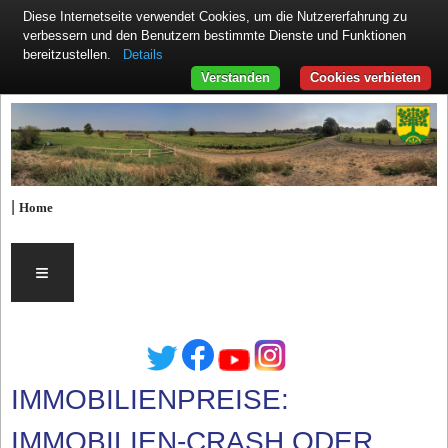
Diese Internetseite verwendet Cookies, um die Nutzererfahrung zu
verbessern und den Benutzern bestimmte Dienste und Funktionen
Details
bereitzustellen.
Verstanden
Cookies verbieten
|
Home
≡
IMMOBILIENPREISE:
IMMOBILIEN-CRASH ODER