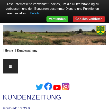
Diese Internetseite verwendet Cookies, um die Nutzererfahrung zu
verbessern und den Benutzern bestimmte Dienste und Funktionen
Details
bereitzustellen.
Verstanden
Cookies verbieten
|
|
Home
Kundenzeitung
≡
KUNDENZEITUNG
Frühjahr 2026