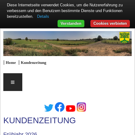
Diese Internetseite verwendet Cookies, um die Nutzererfahrung zu
verbessern und den Benutzern bestimmte Dienste und Funktionen
Details
bereitzustellen.
Verstanden
Cookies verbieten
|
|
Home
Kundenzeitung
≡
KUNDENZEITUNG
Frühjahr 2026