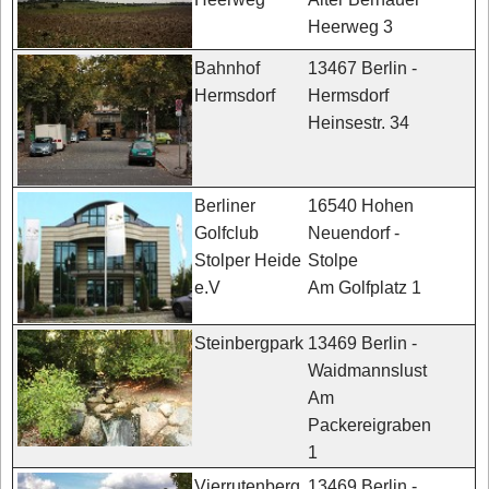
Heerweg 3
13467 Berlin -
Bahnhof
Hermsdorf
Hermsdorf
Heinsestr. 34
16540 Hohen
Berliner
Neuendorf -
Golfclub
Stolpe
Stolper Heide
Am Golfplatz 1
e.V
13469 Berlin -
Steinbergpark
Waidmannslust
Am
Packereigraben
1
13469 Berlin -
Vierrutenberg