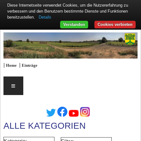
Diese Internetseite verwendet Cookies, um die Nutzererfahrung zu
verbessern und den Benutzern bestimmte Dienste und Funktionen
Details
bereitzustellen.
Verstanden
Cookies verbieten
|
|
Home
Einträge
≡
ALLE KATEGORIEN