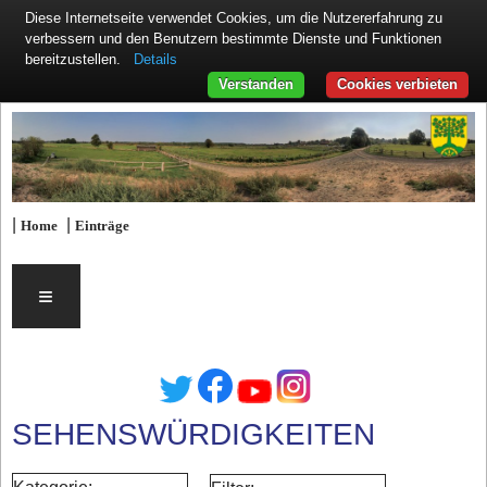
Diese Internetseite verwendet Cookies, um die Nutzererfahrung zu
verbessern und den Benutzern bestimmte Dienste und Funktionen
Details
bereitzustellen.
Verstanden
Cookies verbieten
|
|
Home
Einträge
≡
SEHENSWÜRDIGKEITEN