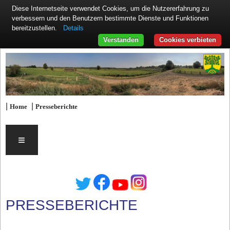
Diese Internetseite verwendet Cookies, um die Nutzererfahrung zu
verbessern und den Benutzern bestimmte Dienste und Funktionen
Details
bereitzustellen.
Verstanden
Cookies verbieten
|
|
Home
Presseberichte
≡
PRESSEBERICHTE