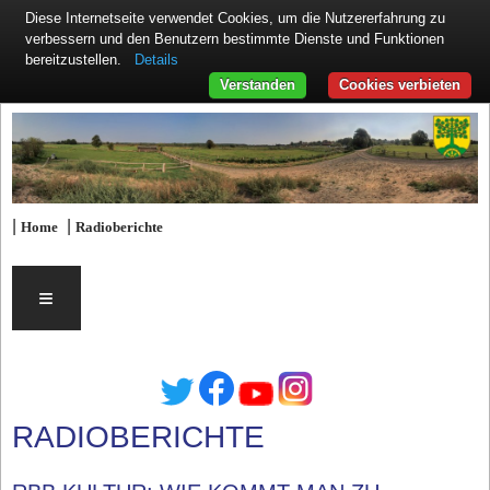
Diese Internetseite verwendet Cookies, um die Nutzererfahrung zu
verbessern und den Benutzern bestimmte Dienste und Funktionen
Details
bereitzustellen.
Verstanden
Cookies verbieten
|
|
Home
Radioberichte
≡
RADIOBERICHTE