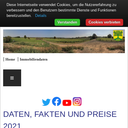
Diese Internetseite verwendet Cookies, um die Nutzererfahrung zu
verbessern und den Benutzern bestimmte Dienste und Funktionen
Details
bereitzustellen.
Verstanden
Cookies verbieten
|
|
Home
Immobiliendaten
≡
DATEN, FAKTEN UND PREISE
2021