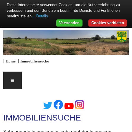
Diese Internetseite verwendet Cookies, um die Nutzererfahrung zu
verbessern und den Benutzern bestimmte Dienste und Funktionen
Details
bereitzustellen.
Verstanden
Cookies verbieten
|
|
Home
Immobiliensuche
≡
IMMOBILIENSUCHE
Sehr geehrte Interessentin, sehr geehrter Interessent,