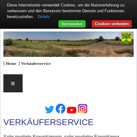
Diese Internetseite verwendet Cookies, um die Nutzererfahrung zu
verbessern und den Benutzern bestimmte Dienste und Funktionen
Details
bereitzustellen.
Verstanden
Cookies verbieten
|
|
Home
Verkäuferservice
≡
VERKÄUFERSERVICE
Sehr geehrte Eigentümerin, sehr geehrter Eigentümer,