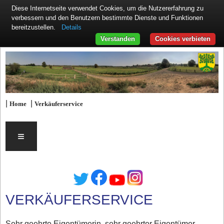
Diese Internetseite verwendet Cookies, um die Nutzererfahrung zu
verbessern und den Benutzern bestimmte Dienste und Funktionen
Details
bereitzustellen.
Verstanden
Cookies verbieten
|
|
Home
Verkäuferservice
≡
VERKÄUFERSERVICE
Sehr geehrte Eigentümerin, sehr geehrter Eigentümer,