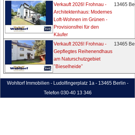
13465 Ber
Verkauft 2026! Frohnau -
Architektenhaus: Modernes
Loft-Wohnen im Grünen -
Provisionsfrei für den
Käufer
13465 Ber
Verkauft 2026! Frohnau -
Gepflegtes Reihenendhaus
am Naturschutzgebiet
"Bieselheide"
Wohltorf Immobilien - Ludolfingerplatz 1a - 13465 Berlin -
Telefon 030-40 13 346