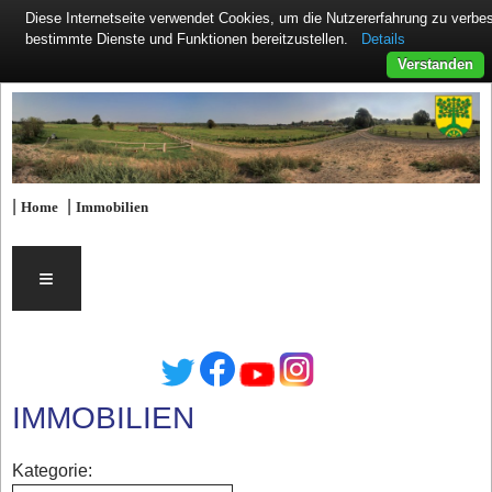
Diese Internetseite verwendet Cookies, um die Nutzererfahrung zu verb
Details
bestimmte Dienste und Funktionen bereitzustellen.
Verstanden
|
|
Home
Immobilien
≡
IMMOBILIEN
Kategorie: