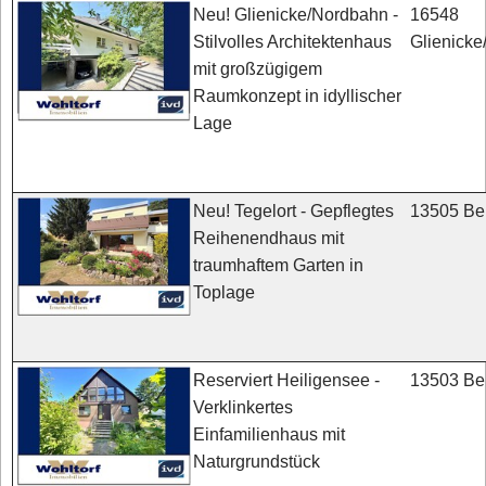
16548
Neu! Glienicke/Nordbahn -
Glienick
Stilvolles Architektenhaus
mit großzügigem
Raumkonzept in idyllischer
Lage
13505 Ber
Neu! Tegelort - Gepflegtes
Reihenendhaus mit
traumhaftem Garten in
Toplage
13503 Ber
Reserviert Heiligensee -
Verklinkertes
Einfamilienhaus mit
Naturgrundstück