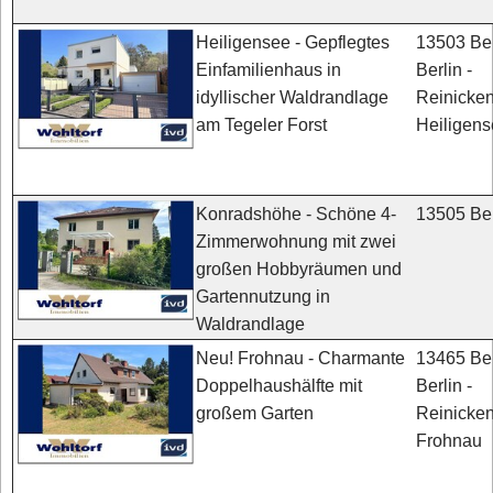
13503 Ber
Heiligensee - Gepflegtes
Berlin -
Einfamilienhaus in
Reinicken
idyllischer Waldrandlage
Heiligen
am Tegeler Forst
13505 Ber
Konradshöhe - Schöne 4-
Zimmerwohnung mit zwei
großen Hobbyräumen und
Gartennutzung in
Waldrandlage
13465 Ber
Neu! Frohnau - Charmante
Berlin -
Doppelhaushälfte mit
Reinicken
großem Garten
Frohnau