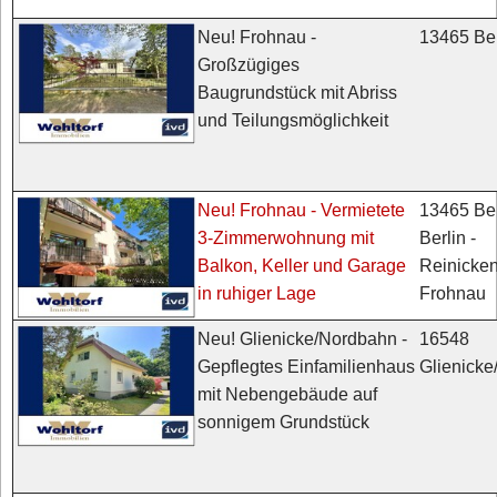
13465 Ber
Neu! Frohnau -
Großzügiges
Baugrundstück mit Abriss
und Teilungsmöglichkeit
13465 Ber
Neu! Frohnau - Vermietete
Berlin -
3-Zimmerwohnung mit
Reinicken
Balkon, Keller und Garage
Frohnau
in ruhiger Lage
16548
Neu! Glienicke/Nordbahn -
Glienick
Gepflegtes Einfamilienhaus
mit Nebengebäude auf
sonnigem Grundstück